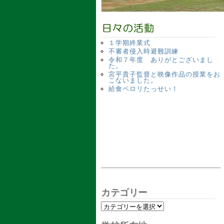
１学期終業式
不審者侵入時避難訓練
令和７年度 ありがとございまし
た。
宮平貴子監督と映像作品の授業をお
こないました。
給食ペロリたっせい！
カテゴリー
カテゴリー