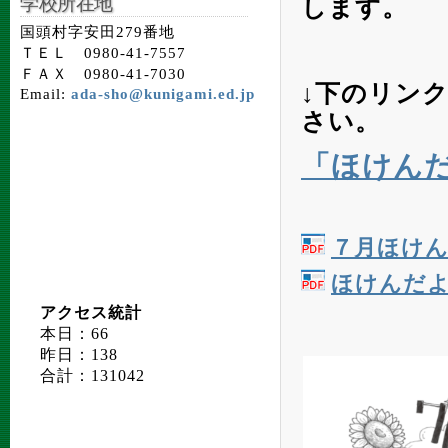
します。
学校所在地
国頭村字安田279番地
ＴＥＬ 0980-41-7557
ＦＡＸ 0980-41-7030
↓下のリン
Email:
ada-sho@kunigami.ed.jp
さい
。
「ほけん
７月ほけ
ほけんだ
アクセス統計
本日：66
昨日：138
合計：131042