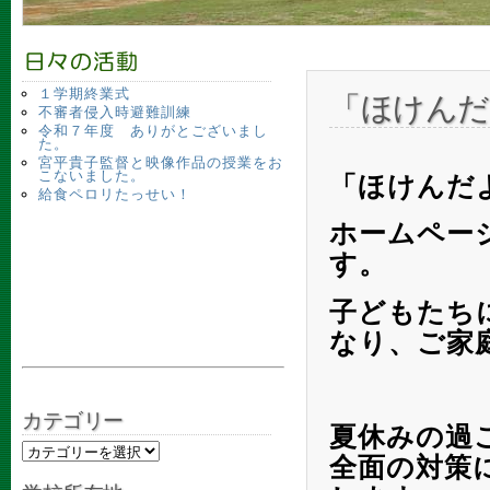
１学期終業式
「ほけんだ
不審者侵入時避難訓練
令和７年度 ありがとございまし
た。
宮平貴子監督と映像作品の授業をお
こないました。
「ほけんだ
給食ペロリたっせい！
ホームペー
す。
子どもたち
なり、ご家
カテゴリー
夏休みの過
カテゴリー
全面の対策